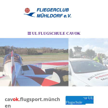
UL FLUGSCHULE CAVOK
I
cav
ok.
flugsport.münch
Kontakt zur UL
Flugschule
en